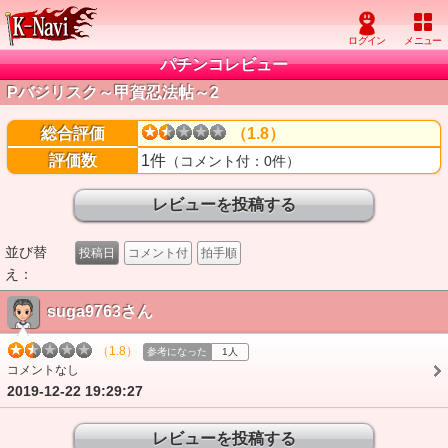
パチンコレビュー
Pバジリスク～甲賀忍法帖～2
総合評価
（1.8）
評価数
1件
（コメント付：0件）
並び替
投稿日
コメント付
拍手順
え：
suga9763さん
（1.8）
参考になった
1人
コメントなし
2019-12-22 19:29:27