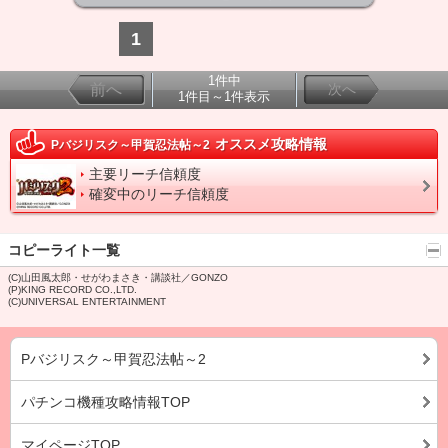
1
1件中
前へ
次へ
1件目～1件表示
オススメ攻略情報
Pバジリスク～甲賀忍法帖～2
主要リーチ信頼度
確変中のリーチ信頼度
コピーライト一覧
(C)山田風太郎・せがわまさき・講談社／GONZO
(P)KING RECORD CO.,LTD.
(C)UNIVERSAL ENTERTAINMENT
Pバジリスク～甲賀忍法帖～2
パチンコ機種攻略情報TOP
マイページTOP