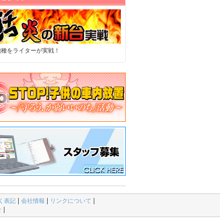
機種をライターが実戦！
く表記
会社情報
リンクについて
せ