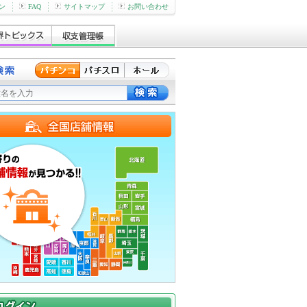
ン
FAQ
サイトマップ
お問い合わせ