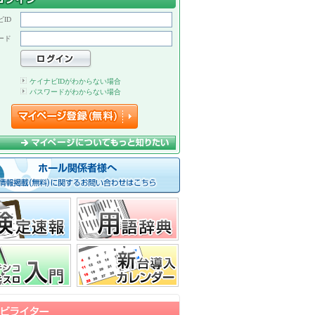
ID
ード
ケイナビIDがわからない場合
パスワードがわからない場合