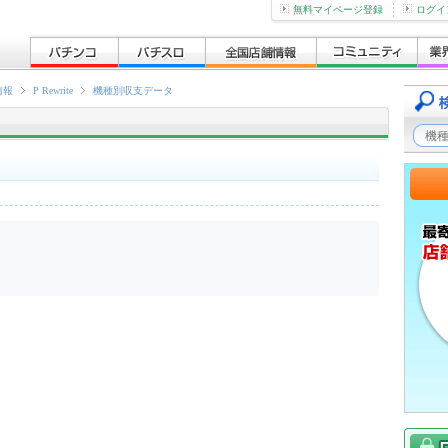
無料マイページ登録
ログイ
情報
P Rewrite
機種別収支データ