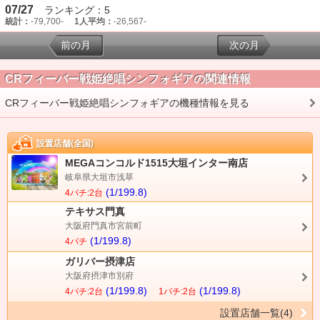
07/27
ランキング：5
統計：
-79,700-
1人平均：
-26,567-
前の月
次の月
CRフィーバー戦姫絶唱シンフォギアの関連情報
CRフィーバー戦姫絶唱シンフォギアの機種情報を見る
設置店舗(全国)
MEGAコンコルド1515大垣インター南店
岐阜県大垣市浅草
(1/199.8)
4パチ:2台
テキサス門真
大阪府門真市宮前町
(1/199.8)
4パチ
ガリバー摂津店
大阪府摂津市別府
(1/199.8)
(1/199.8)
4パチ:2台
1パチ:2台
設置店舗一覧(4)