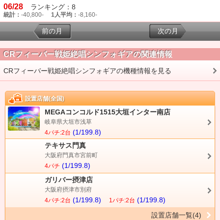
06/28
ランキング：8
統計：
-40,800-
1人平均：
-8,160-
前の月
次の月
CRフィーバー戦姫絶唱シンフォギアの関連情報
CRフィーバー戦姫絶唱シンフォギアの機種情報を見る
設置店舗(全国)
MEGAコンコルド1515大垣インター南店
岐阜県大垣市浅草
(1/199.8)
4パチ:2台
テキサス門真
大阪府門真市宮前町
(1/199.8)
4パチ
ガリバー摂津店
大阪府摂津市別府
(1/199.8)
(1/199.8)
4パチ:2台
1パチ:2台
設置店舗一覧(4)