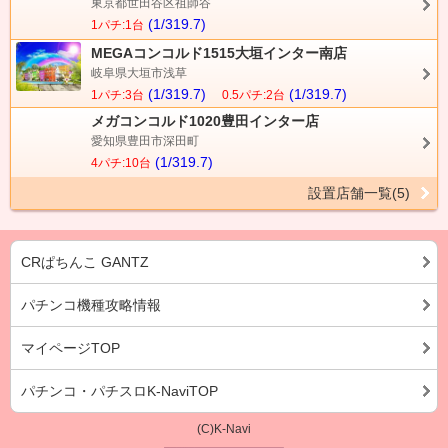
東京都世田谷区祖師谷
(1/319.7)
1パチ:1台
MEGAコンコルド1515大垣インター南店
岐阜県大垣市浅草
(1/319.7)
(1/319.7)
1パチ:3台
0.5パチ:2台
メガコンコルド1020豊田インター店
愛知県豊田市深田町
(1/319.7)
4パチ:10台
設置店舗一覧(5)
CRぱちんこ GANTZ
パチンコ機種攻略情報
マイページTOP
パチンコ・パチスロK-NaviTOP
(C)K-Navi