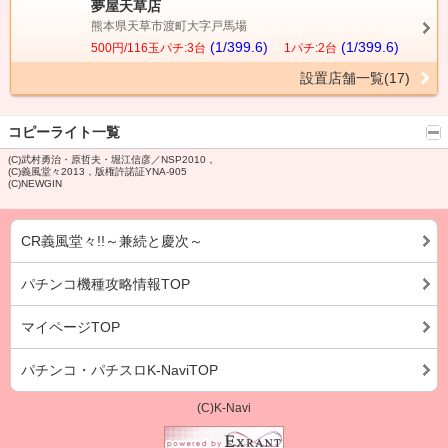
夢屋天草店
熊本県天草市渡町大字戸馬場
(1/399.6)
(1/399.6)
500円/116玉パチ:3台
1パチ:2台
設置店舗一覧(17)
コピーライト一覧
(C)武村勇治・原哲夫・堀江信彦／NSP2010，
(C)義風堂々2013，版権許諾証YNA-905
(C)NEWGIN
CR義風堂々!!～兼続と慶次～
パチンコ機種攻略情報TOP
マイページTOP
パチンコ・パチスロK-NaviTOP
(C)K-Navi