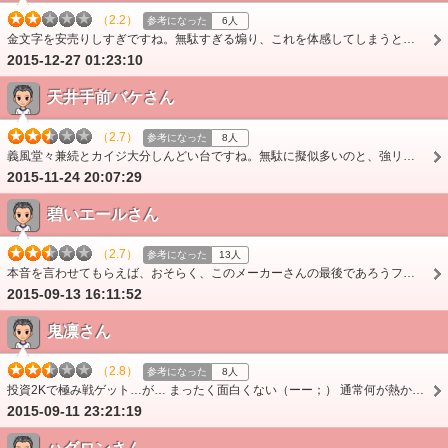
（2.2）
参考になった
6人
金文字を安売りしすぎですね。無駄すぎる煽り、これを体感してしまうと何を信じていいのか分からなくなりますよ。慣れてくると、ハズレて悔しい感情よりも『ほらね。』と…
2015-12-27 01:23:10
天井手前バケさん
（2.7）
参考になった
8人
義風堂々兼続とカイジ大分しんどい台ですね。無駄に擬似多いのと、強リーチが只のロングリーチ並の気持ちで見てられら当たらなさ。まぁスペックだけはね。
2015-11-24 20:07:29
碧いエールさん
（2.7）
参考になった
13人
本音を言わせてもらえば、おそらく、このメーカーさんの最後であろうフルスペック機が、この台で本当に良かったんでしょうかねぇ…って感じです。 非常に残念です。 …
2015-09-13 16:11:52
鬼凛さん
（2.8）
参考になった
8人
投資2Kで極み戦ゲット…が… まったく面白くない（ーー；） 通常何が熱かったのか？まったく分からず当たってから、ハマるハマる（ーー；）確変中かなり重く感じました…
2015-09-11 23:21:19