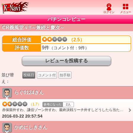
パチンコレビュー
CR義風堂々!!～兼続と慶次～
総合評価
（2.5）
評価数
9件
（コメント付：9件）
並び替
投稿日
コメント付
拍手順
え：
らぐ0124さん
（1.7）
参考になった
2人
赤保留外すわ、謙信ゾーン外すわ、最終決戦リーチ外すしどうしたら当たるのって感じ。MAXより当たらないハイパーMAX台だな これ打つなら慶次打つ
2016-03-22 20:57:54
かめにしきさん