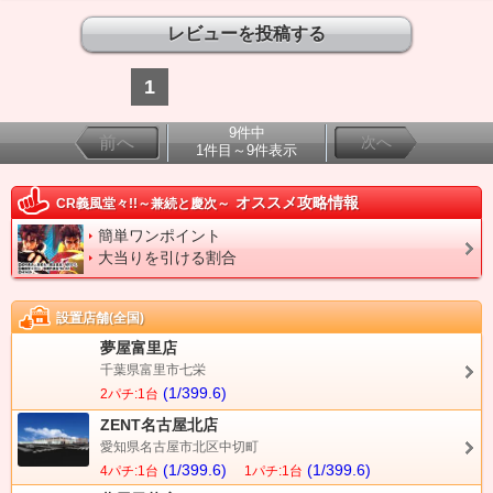
1
9件中
前へ
次へ
1件目～9件表示
オススメ攻略情報
CR義風堂々!!～兼続と慶次～
簡単ワンポイント
大当りを引ける割合
設置店舗(全国)
夢屋富里店
千葉県富里市七栄
(1/399.6)
2パチ:1台
ZENT名古屋北店
愛知県名古屋市北区中切町
(1/399.6)
(1/399.6)
4パチ:1台
1パチ:1台