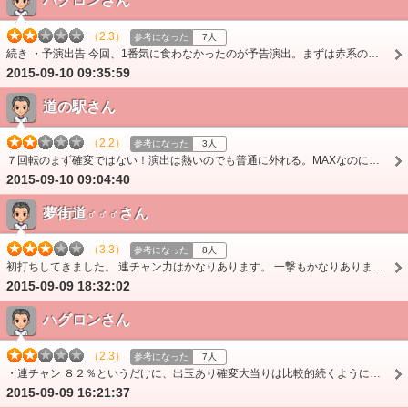
ハグロンさん
（2.3）
参考になった
7人
続き ・予演出告 今回、1番気に食わなかったのが予告演出。まずは赤系の予告。 赤保留と極戦モードのテンパイ前の赤予告はなかなか強いのですが、 他は微々たるCUに…
2015-09-10 09:35:59
道の駅さん
（2.2）
参考になった
3人
７回転のまず確変ではない！演出は熱いのでも普通に外れる。MAXなのに単発７回転終了だと追加投資にかなり不安になる。経験したのは４ラウンド8連チャンでやっと電サポに…
2015-09-10 09:04:40
夢街道♂♂♂さん
（3.3）
参考になった
8人
初打ちしてきました。 連チャン力はかなりあります。 一撃もかなりあります。 まあスペックでお分かりの様に極戦に入ればの話です。もちろんやっとの思いで当たりを引…
2015-09-09 18:32:02
ハグロンさん
（2.3）
参考になった
7人
・連チャン ８２％というだけに、出玉あり確変大当りは比較的続くように思います。 極戦への道が延々続かれるときついですが・・・最高で８連続４Rかましました。 どれ…
2015-09-09 16:21:37