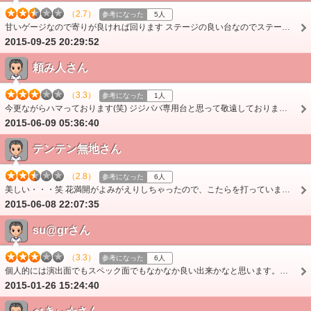
（2.7）
参考になった
5人
甘いゲージなので寄りが良ければ回ります ステージの良い台なのでステージ寄りが良ければなお良いです。 スペックはまさに出るか出ないかの２択で単発が続くと苦戦必死…
2015-09-25 20:29:52
頼み人さん
（3.3）
参考になった
1人
今更ながらハマっております(笑) ジジババ専用台と思って敬遠しておりましたが、打ってみると、スペック的にも演出的にも今時珍しい潔い台でかなり良いと思います。 潜…
2015-06-09 05:36:40
テンテン無地さん
（2.8）
参考になった
6人
美しい・・・笑 花満開がよみがえりしちゃったので、こたらを打っています。 保留変化しすぎな印象はあるけど、良い台かな。
2015-06-08 22:07:35
su@grさん
（3.3）
参考になった
6人
個人的には演出面でもスペック面でもなかなか良い出来かなと思います。確変継続率50％で16Ｒ2400となかなか荒いですが、確変突入時と7当たりした時の脳汁ドバドバ感がやば…
2015-01-26 15:24:40