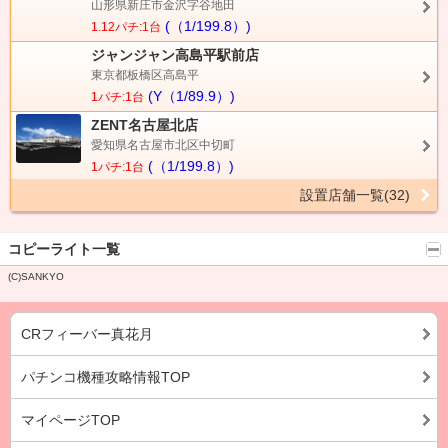
山形県新庄市金沢字谷地田
(（1/199.8）)
1.12パチ:1台
ジャンジャン高島平駅前店
東京都板橋区高島平
(Y（1/89.9）)
1パチ:1台
ZENT名古屋北店
愛知県名古屋市北区中切町
(（1/199.8）)
1パチ:1台
設置店舗一覧(32)
コピーライト一覧
(C)SANKYO
CRフィーバー真花月
パチンコ機種攻略情報TOP
マイページTOP