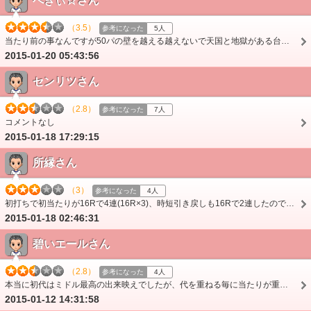
べきぃ☆さん
（3.5）
参考になった
5人
当たり前の事なんですが50パの壁を越える越えないで天国と地獄がある台。 でも自分はまぁ普通な感じ、で見てますが好きな人はかなり好きだと思う。 通常時。風情ありす…
2015-01-20 05:43:56
センリツさん
（2.8）
参考になった
7人
コメントなし
2015-01-18 17:29:15
所縁さん
（3）
参考になった
4人
初打ちで初当たりが16Rで4連(16R×3)、時短引き戻しも16Rで2連したので、2400発の出玉は魅力的。 普段沖縄3(約1500発？)しか打たない為、右打ちは爽快！ 突確→通常はキツ…
2015-01-18 02:46:31
碧いエールさん
（2.8）
参考になった
4人
本当に初代はミドル最高の出来映えでしたが、代を重ねる毎に当たりが重く、２代目から保留連式を取り入れ、今は当たり前とはいえ今回の保留変化仕様ときたためにバランス…
2015-01-12 14:31:58