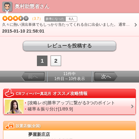
奥村助慧者さん
（3.7）
参考になった
6人
久々に熱い演出単体でもしっかり当たってくれる台に出会いました。 通常時も時短中も演出がものすごくすっきりしていて当たる時しか熱い演出が来ないんじゃないかと思…
2015-01-10 21:58:01
1
2
11件中
前へ
次へ
1件目～10件表示
オススメ攻略情報
CRフィーバー真花月
[攻略レポ]勝率アップに繋がる3つのポイント
確率＆振り分け[1/89.9]
設置店舗(全国)
夢屋新庄店