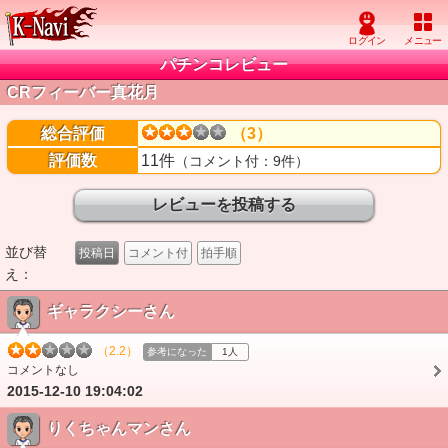
パチンコレビュー
CRフィーバー真花月
総合評価
（3）
評価数
11件
（コメント付：9件）
並び替
投稿日
コメント付
拍手順
え：
ギャラクシーさん
（2.2）
参考になった
1人
コメントなし
2015-12-10 19:04:02
りくちゃんマンさん