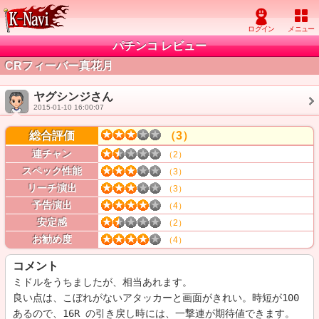
パチンコ レビュー
CRフィーバー真花月
ヤグシンジさん
2015-01-10 16:00:07
総合評価
（3）
連チャン
（2）
スペック性能
（3）
リーチ演出
（3）
予告演出
（4）
安定感
（2）
お勧め度
（4）
コメント
ミドルをうちましたが、相当あれます。

良い点は、こぼれがないアタッカーと画面がきれい。時短が100
あるので、16R の引き戻し時には、一撃連が期待値できます。
