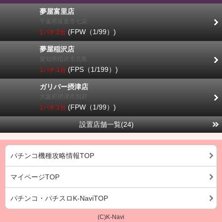
夢屋富里店
千葉県富里市七栄
(FPW（1/99）)
1パチ:2台
夢屋稲沢店
愛知県稲沢市北島
(FPS（1/199）)
1パチ:1台
ガリバー摂津店
大阪府摂津市別府
(FPW（1/99）)
1パチ:1台
設置店舗一覧(24)
パチンコ機種攻略情報TOP
マイページTOP
パチンコ・パチスロK-NaviTOP
(C)K-Navi