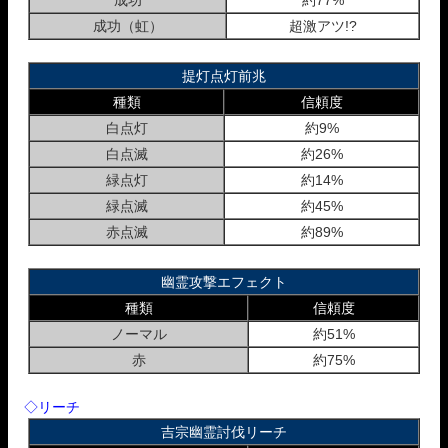
成功
約77%
成功（虹）
超激アツ!?
提灯点灯前兆
種類
信頼度
白点灯
約9%
白点滅
約26%
緑点灯
約14%
緑点滅
約45%
赤点滅
約89%
幽霊攻撃エフェクト
種類
信頼度
ノーマル
約51%
赤
約75%
◇リーチ
吉宗幽霊討伐リーチ