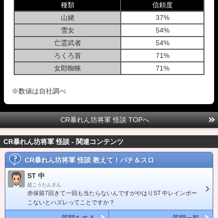
種類
信頼度
山姥
37%
雪女
54%
亡霊武者
54%
ろくろ首
71%
女郎蜘蛛
71%
※数値は自社調べ
CR暴れん坊将軍 怪談 TOPへ
CR暴れん坊将軍 怪談 - 関連コンテンツ
CR暴れん坊将軍 怪談
教えて！パチ＆スロ
ST 中
超こうたんさん
赤保留7回きて一回も当たらないんですがやはりST 中レインボー
こないとハズレってことですか？