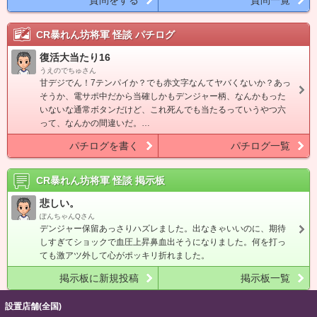
質問をする
質問一覧
CR暴れん坊将軍 怪談
パチログ
復活大当たり16
うえのでちゅさん
甘デジでん！7テンパイか？でも赤文字なんてヤバくないか？あっ
そうか、電サポ中だから当確しかもデンジャー柄、なんかもった
いないな通常ボタンだけど、これ死んでも当たるっていうやつ六
って、なんかの間違いだ。…
パチログを書く
パチログ一覧
CR暴れん坊将軍 怪談
掲示板
悲しい。
ぽんちゃんQさん
デンジャー保留あっさりハズレました。出なきゃいいのに、期待
しすぎてショックで血圧上昇鼻血出そうになりました。何を打っ
ても激アツ外して心がポッキリ折れました。
掲示板に新規投稿
掲示板一覧
設置店舗(全国)