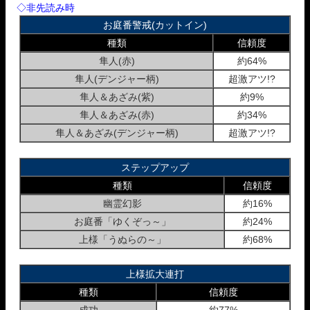
◇非先読み時
お庭番警戒(カットイン)
種類
信頼度
隼人(赤)
約64%
隼人(デンジャー柄)
超激アツ!?
隼人＆あざみ(紫)
約9%
隼人＆あざみ(赤)
約34%
隼人＆あざみ(デンジャー柄)
超激アツ!?
ステップアップ
種類
信頼度
幽霊幻影
約16%
お庭番「ゆくぞっ～」
約24%
上様「うぬらの～」
約68%
上様拡大連打
種類
信頼度