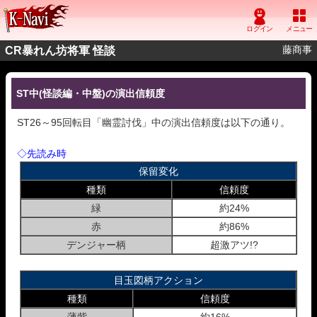
藤商事
CR暴れん坊将軍 怪談
ST中(怪談編・中盤)の演出信頼度
ST26～95回転目「幽霊討伐」中の演出信頼度は以下の通り。
◇先読み時
保留変化
種類
信頼度
緑
約24%
赤
約86%
デンジャー柄
超激アツ!?
目玉図柄アクション
種類
信頼度