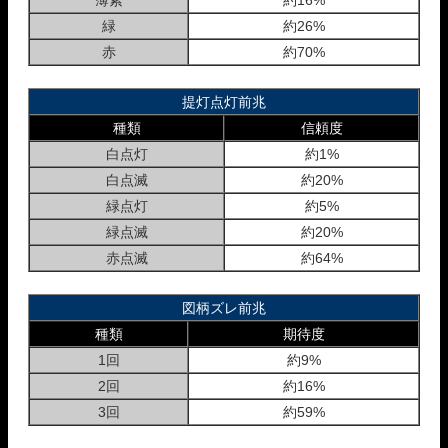
薄紫
約16%
緑
約26%
赤
約70%
提灯点灯前兆
種類
信頼度
白点灯
約1%
白点滅
約20%
緑点灯
約5%
緑点滅
約20%
赤点滅
約64%
図柄ズレ前兆
種類
期待度
1回
約9%
2回
約16%
3回
約59%