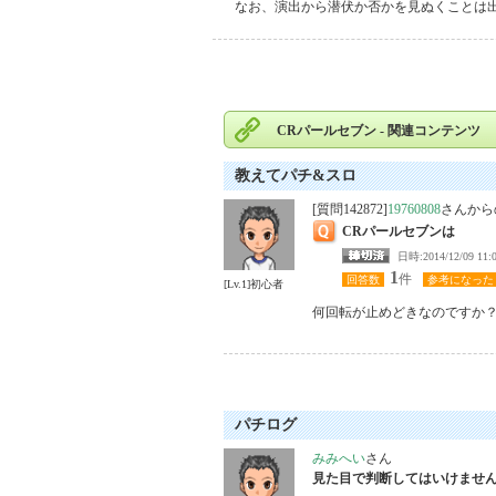
なお、演出から潜伏か否かを見ぬくことは
CRパールセブン - 関連コンテンツ
教えてパチ&スロ
[質問142872]
19760808
さんから
CRパールセブンは
日時:2014/12/0
1
件
回答数
参考になった
[Lv.1]初心者
何回転が止めどきなのですか
パチログ
みみへい
さん
見た目で判断してはいけません(-