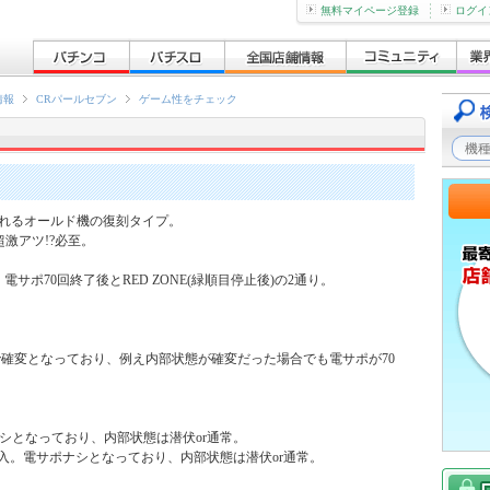
無料マイページ登録
ログイ
情報
CRパールセブン
ゲーム性をチェック
されるオールド機の復刻タイプ。
激アツ!?必至。
ポ70回終了後とRED ZONE(緑順目停止後)の2通り。
時短or確変となっており、例え内部状態が確変だった場合でも電サポが70
シとなっており、内部状態は潜伏or通常。
突入。電サポナシとなっており、内部状態は潜伏or通常。