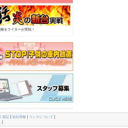
機種をライターが実戦！
く表記
会社情報
リンクについて
せ