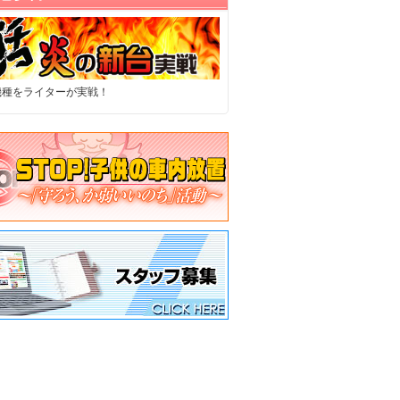
機種をライターが実戦！