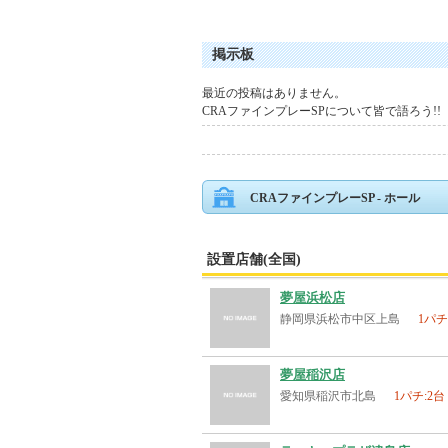
掲示板
最近の投稿はありません。
CRAファインプレーSPについて皆で語ろう!!
CRAファインプレーSP - ホール
設置店舗(全国)
夢屋浜松店
静岡県浜松市中区上島
1パチ
夢屋稲沢店
愛知県稲沢市北島
1パチ:2台