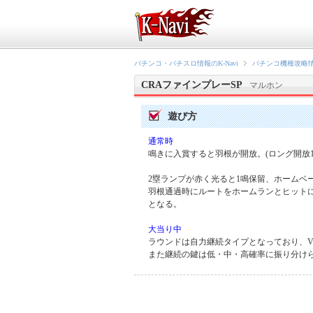
パチンコ・パチスロ情報のK-Navi
パチンコ機種攻略
CRAファインプレーSP
マルホン
遊び方
通常時
鳴きに入賞すると羽根が開放。(ロング開放1.
2塁ランプが赤く光ると1鳴保留、ホームベ
羽根通過時にルートをホームランとヒットに
となる。
大当り中
ラウンドは自力継続タイプとなっており、
また継続の鍵は低・中・高確率に振り分け