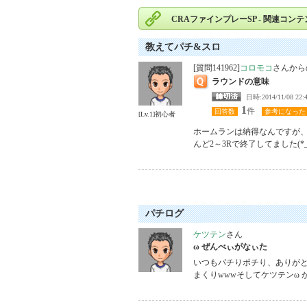
CRAファインプレーSP - 関連コン
教えてパチ&スロ
[質問141962]
コロモコ
さんから
ラウンドの意味
日時:2014/11/0
1
件
回答数
参考になった
[Lv.1]初心者
ホームランは納得なんですが、
んど2～3Rで終了してました(*_
パチログ
ケツテン
さん
ω ぜんべぃがなぃた
いつもパチりポチり、ありがと
まくりwwwそしてケツテンω が 笑