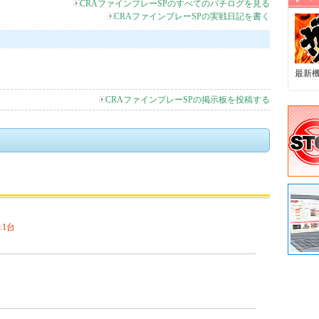
CRAファインプレーSPのすべてのパチログを見る
CRAファインプレーSPの実戦日記を書く
最新
CRAファインプレーSPの掲示板を投稿する
:1台