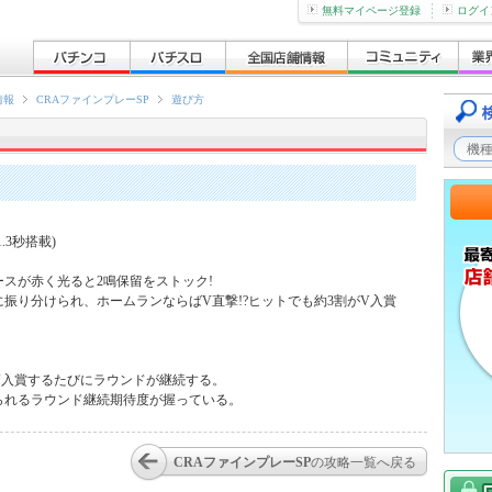
無料マイページ登録
ログイ
情報
CRAファインプレーSP
遊び方
3秒搭載)
ースが赤く光ると2鳴保留をストック!
振り分けられ、ホームランならばV直撃!?ヒットでも約3割がV入賞
V入賞するたびにラウンドが継続する。
られるラウンド継続期待度が握っている。
CRAファインプレーSP
の攻略一覧へ戻る