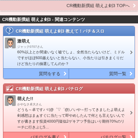
CR機動新撰組 萌えよ剣3 TOPへ
CR機動新撰組 萌えよ剣3 - 関連コンテンツ
CR機動新撰組 萌えよ剣3
教えて！パチ＆スロ
激萌え
ジャック0707さん
60%以上とか間違いなく嘘でしょ、全然当たらないけど、ミドル
ですがほぼ600越えないと当たらない、小当たりは引きまくりだ
けど当たりの抽選してんのか？
質問をする
質問一覧
CR機動新撰組 萌えよ剣3
パチログ
萌えた!!
かやなさ卓大さん
どうも～卓です♪ヾ(@゜▽゜@)ノいや～打ってきましたよ萌えよ
剣感想はまぁすぐに当たって即やめしたんで何とも言えないんで
すが書きます投資4000円疑似2ゲキアツ予告はいり期待70%のリ
ーチに行きぶじ5…
パチログを書く
パチログ一覧