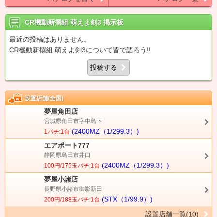
CR機動新撰組 萌えよ剣3
掲示板
最近の投稿はありません。
CR機動新撰組 萌えよ剣3について皆で語ろう!!
投稿する
設置店舗(全国)
夢屋角田店
宮城県角田市字中島下
(2400MZ（1/299.3）)
1パチ:1台
エアポート777
静岡県島田市井口
(2400MZ（1/299.3）)
100円/175玉パチ:1台
夢屋小諸店
長野県小諸市御影新田
(STX（1/99.9）)
200円/188玉パチ:1台
設置店舗一覧(10)