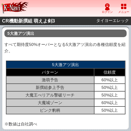
タイヨーエレック
CR機動新撰組 萌えよ剣3
5大激アツ演出
すべて期待度50%オーバーとなる5大激アツ演出の各種信頼度を紹
介。
5大激アツ演出
パターン
信頼度
激萌予告
60%以上
新撰組参上予告
50%以上
大魔王べリアル撃破リーチ
50%以上
大魔城ゾーン
60%以上
ピンク豹柄
50%以上
※数値は自社調べ