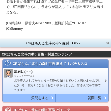
七傷予告が発生すれば激アツ必至!?
モード中に天帰掌絵柄停止
で、ST回復!?さらに、ラオウが乱入してくれば出玉アリ大当り
となる。
(C)武論尊・原哲夫/NSP1983，版権許諾証YHB-107
(C)Sammy
CRぱちんこ北斗の拳5 百裂 TOPへ
CRぱちんこ北斗の拳5 百裂 - 関連コンテンツ
CRぱちんこ北斗の拳5 百裂
教えて！パチ＆スロ
流石に(>_<)
ジャック0707さん
北斗導入されてからもう－430kの負けまでいくと思いませんでし
た(>_<) 一度も+になる日もなくやられました、皆さん北斗で勝て
てます？
質問をする
質問一覧
CRぱちんこ北斗の拳5 百裂
パチログ