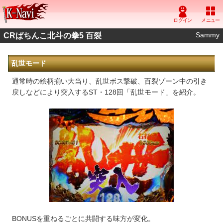
Sammy
CRぱちんこ北斗の拳5 百裂
乱世モード
通常時の絵柄揃い大当り、乱世ボス撃破、百裂ゾーン中の引き
戻しなどにより突入するST・128回「乱世モード」を紹介。
BONUSを重ねるごとに共闘する味方が変化。