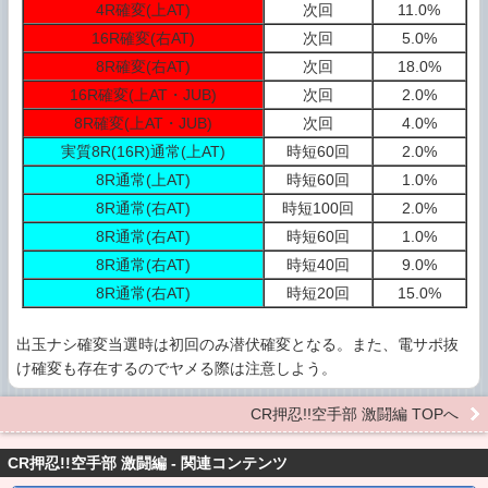
4R確変(上AT)
次回
11.0%
16R確変(右AT)
次回
5.0%
8R確変(右AT)
次回
18.0%
16R確変(上AT・JUB)
次回
2.0%
8R確変(上AT・JUB)
次回
4.0%
実質8R(16R)通常(上AT)
時短60回
2.0%
8R通常(上AT)
時短60回
1.0%
8R通常(右AT)
時短100回
2.0%
8R通常(右AT)
時短60回
1.0%
8R通常(右AT)
時短40回
9.0%
8R通常(右AT)
時短20回
15.0%
出玉ナシ確変当選時は初回のみ潜伏確変となる。また、電サポ抜
け確変も存在するのでヤメる際は注意しよう。
CR押忍!!空手部 激闘編 TOPへ
CR押忍!!空手部 激闘編 - 関連コンテンツ