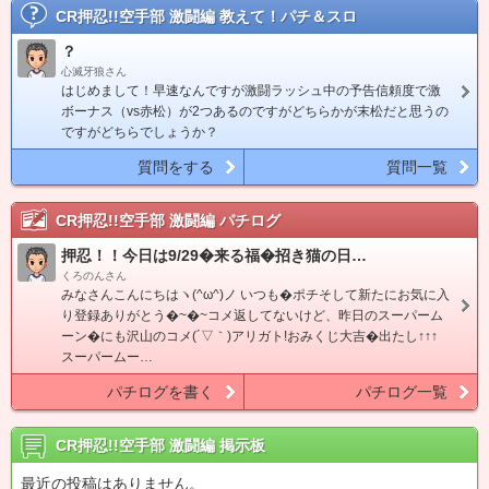
CR押忍!!空手部 激闘編
教えて！パチ＆スロ
？
心滅牙狼さん
はじめまして！早速なんですが激闘ラッシュ中の予告信頼度で激
ボーナス（vs赤松）が2つあるのですがどちらかが末松だと思うの
ですがどちらでしょうか？
質問をする
質問一覧
CR押忍!!空手部 激闘編
パチログ
押忍！！今日は9/29�来る福�招き猫の日…
くろのんさん
みなさんこんにちはヽ(^ω^)ノ いつも�ポチそして新たにお気に入
り登録ありがとう�~�~コメ返してないけど、昨日のスーパーム
ーン�にも沢山のコメ(´▽｀)アリガト!おみくじ大吉�出たし↑↑↑
スーパームー…
パチログを書く
パチログ一覧
CR押忍!!空手部 激闘編
掲示板
最近の投稿はありません。