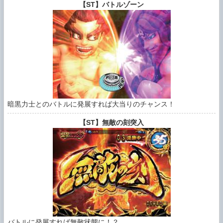
【ST】バトルゾーン
暗黒力士とのバトルに発展すれば大当りのチャンス！
【ST】無敵の刻突入
バトルに発展すれば無敵状態に！？