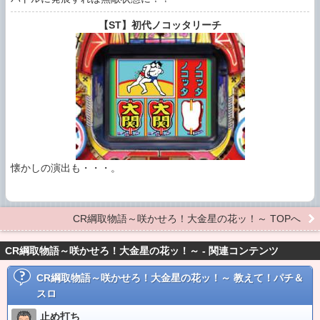
【ST】初代ノコッタリーチ
懐かしの演出も・・・。
CR綱取物語～咲かせろ！大金星の花ッ！～ TOPへ
CR綱取物語～咲かせろ！大金星の花ッ！～ - 関連コンテンツ
CR綱取物語～咲かせろ！大金星の花ッ！～
教えて！パチ＆
スロ
止め打ち