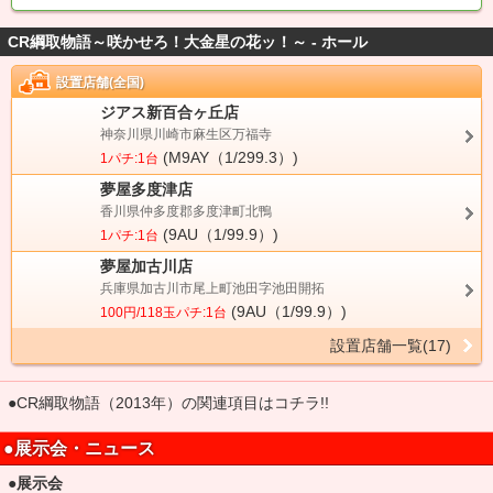
CR綱取物語～咲かせろ！大金星の花ッ！～ - ホール
設置店舗(全国)
ジアス新百合ヶ丘店
神奈川県川崎市麻生区万福寺
(M9AY（1/299.3）)
1パチ:1台
夢屋多度津店
香川県仲多度郡多度津町北鴨
(9AU（1/99.9）)
1パチ:1台
夢屋加古川店
兵庫県加古川市尾上町池田字池田開拓
(9AU（1/99.9）)
100円/118玉パチ:1台
設置店舗一覧(17)
●CR綱取物語（2013年）の関連項目はコチラ!!
●展示会・ニュース
●展示会