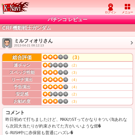
パチンコ レビュー
CRF機動戦士ガンダム
ミルフィオリさん
2013-04-21 08:12:13
総合評価
（3）
連チャン
（2）
スペック性能
（3）
リーチ演出
（4）
予告演出
（4）
安定感
（2）
お勧め度
（3）
コメント
昨日初めて打ちましたけど、MAXのSTってかなりキツい渹あれな
ら次回大当たりが約束されてた方がいいような煜�

G-RUSH中に赤保留も普通にハズレ�
