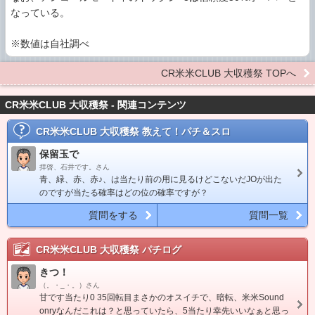
なっている。
※数値は自社調べ
CR米米CLUB 大収穫祭 TOPへ
CR米米CLUB 大収穫祭 - 関連コンテンツ
CR米米CLUB 大収穫祭
教えて！パチ＆スロ
保留玉で
拝啓、石井です。さん
青、緑、赤、赤♪、は当たり前の用に見るけどこないだJOが出た
のですが当たる確率はどの位の確率ですが？
質問をする
質問一覧
CR米米CLUB 大収穫祭
パチログ
きつ！
（。・_・。）さん
甘です当たり0 35回転目まさかのオスイチで、暗転、米米Sound
onryなんだこれは？と思っていたら、5当たり幸先いいなぁと思っ