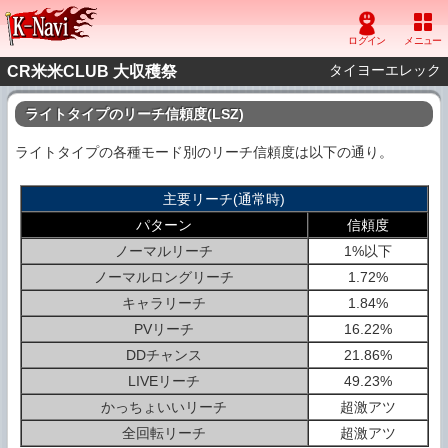
タイヨーエレック
CR米米CLUB 大収穫祭
ライトタイプのリーチ信頼度(LSZ)
ライトタイプの各種モード別のリーチ信頼度は以下の通り。
主要リーチ(通常時)
パターン
信頼度
ノーマルリーチ
1%以下
ノーマルロングリーチ
1.72%
キャラリーチ
1.84%
PVリーチ
16.22%
DDチャンス
21.86%
LIVEリーチ
49.23%
かっちょいいリーチ
超激アツ
全回転リーチ
超激アツ