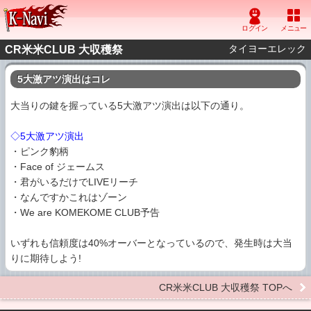
タイヨーエレック
CR米米CLUB 大収穫祭
5大激アツ演出はコレ
大当りの鍵を握っている5大激アツ演出は以下の通り。
◇5大激アツ演出
・ピンク豹柄
・Face of ジェームス
・君がいるだけでLIVEリーチ
・なんですかこれはゾーン
・We are KOMEKOME CLUB予告
いずれも信頼度は40%オーバーとなっているので、発生時は大当
りに期待しよう!
CR米米CLUB 大収穫祭 TOPへ