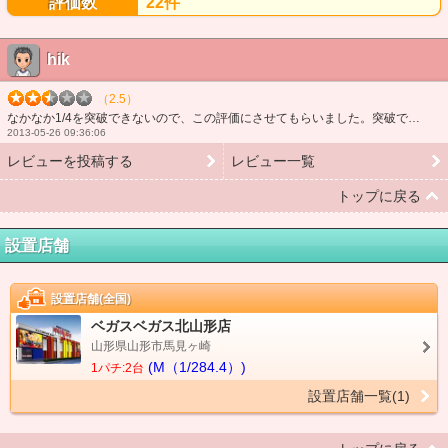
評価数
22件
hik
（2.5）
なかなか1/4を突破できないので、この評価にさせてもらいました。突破できないと出玉は無いに等しいので、自分の引きに自信が無いならオススメできません。
2013-05-26 09:36:06
レビューを投稿する
レビュー一覧
トップに戻る
設置店舗
設置店舗(全国)
ベガスベガス北山形店
山形県山形市馬見ヶ崎
(M（1/284.4）)
1パチ:2台
設置店舗一覧(1)