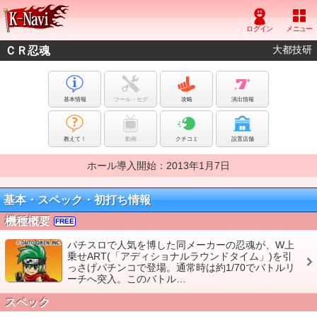
大都技研
ＣＲ忍魂
基本情報
ツール・セグ
攻略
演出情報
教えて！
動画
クチコミ
設置店舗
ホール導入開始：2013年1月7日
基本・スペック・初打ち情報
機種概要
FREE
パチスロで人気を博した同メーカーの忍魂が、W上
乗せART(「アディショナルラウンドタイム」)を引
っさげパチンコで登場。通常時は約1/70でバトルリ
ーチへ突入。このバトル…
スペック