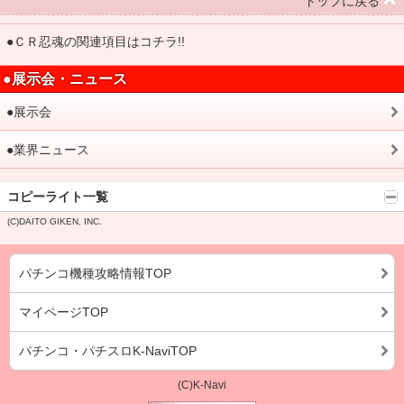
トップに戻る
●ＣＲ忍魂の関連項目はコチラ!!
●展示会・ニュース
●展示会
●業界ニュース
コピーライト一覧
(C)DAITO GIKEN, INC.
パチンコ機種攻略情報TOP
マイページTOP
パチンコ・パチスロK-NaviTOP
(C)K-Navi