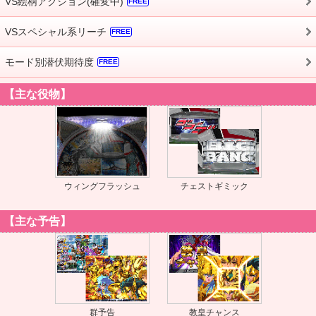
VS絵柄アクション(確変中)
FREE
VSスペシャル系リーチ
FREE
モード別潜伏期待度
FREE
【主な役物】
ウィングフラッシュ
チェストギミック
【主な予告】
群予告
教皇チャンス