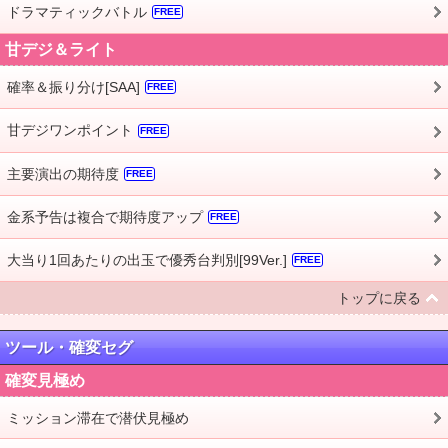
ドラマティックバトル
FREE
甘デジ＆ライト
確率＆振り分け[SAA]
FREE
甘デジワンポイント
FREE
主要演出の期待度
FREE
金系予告は複合で期待度アップ
FREE
大当り1回あたりの出玉で優秀台判別[99Ver.]
FREE
トップに戻る
ツール・確変セグ
確変見極め
ミッション滞在で潜伏見極め