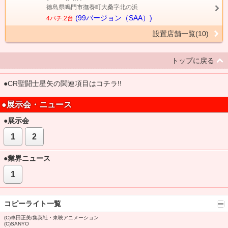
徳島県鳴門市撫養町大桑字北の浜
(99バージョン（SAA）)
4パチ:2台
設置店舗一覧(10)
トップに戻る
●CR聖闘士星矢の関連項目はコチラ!!
●展示会・ニュース
●展示会
1
2
●業界ニュース
1
コピーライト一覧
(C)車田正美/集英社・東映アニメーション
(C)SANYO