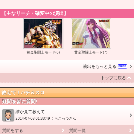
【主なリーチ・確変中の演出】
黄金聖闘士モード(6)
黄金聖闘士モード(7)
演出をもっと見る
FREE
トップに戻る
教えて！パチ＆スロ
疑問を皆に質問!
誰か見て教えて
2014-07-08 01:33:49 くらこっつさん
質問をする
質問一覧