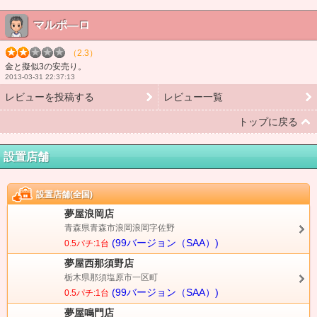
マルポ―ロ
（2.3）
金と擬似3の安売り。
2013-03-31 22:37:13
レビューを投稿する
レビュー一覧
トップに戻る
設置店舗
設置店舗(全国)
夢屋浪岡店
青森県青森市浪岡浪岡字佐野
(99バージョン（SAA）)
0.5パチ:1台
夢屋西那須野店
栃木県那須塩原市一区町
(99バージョン（SAA）)
0.5パチ:1台
夢屋鳴門店