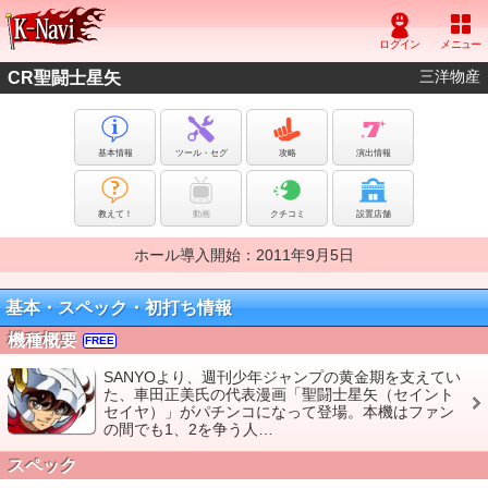
三洋物産
CR聖闘士星矢
基本情報
ツール・セグ
攻略
演出情報
教えて！
動画
クチコミ
設置店舗
ホール導入開始：2011年9月5日
基本・スペック・初打ち情報
機種概要
FREE
SANYOより、週刊少年ジャンプの黄金期を支えてい
た、車田正美氏の代表漫画「聖闘士星矢（セイント
セイヤ）」がパチンコになって登場。本機はファン
の間でも1、2を争う人…
スペック