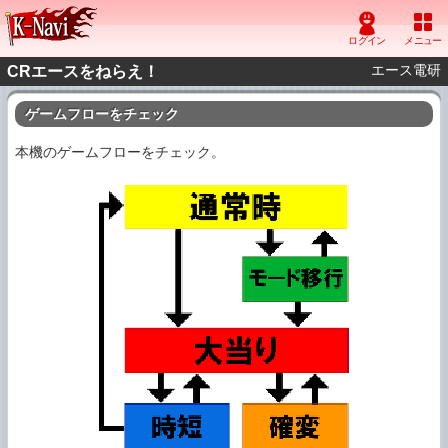
エース電研
CRエースをねらえ！
ゲームフローをチェック
本機のゲームフローをチェック。