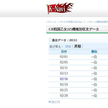
パチンコ・パチスロ情報のK-Navi
パチンコ機種攻略
CR戦国乙女2の機種別収支データ
過去データ：2013/2
昇順
並び替え：
降順
日付
順位
02/01
--位
02/05
--位
02/11
--位
02/13
--位
02/16
--位
02/19
--位
02/25
--位
02/28
--位
前の月