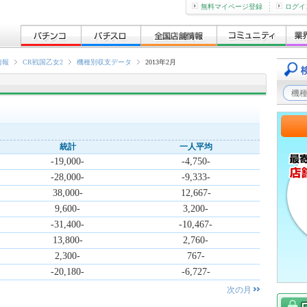
無料マイページ登録
ログイ
情報
CR戦国乙女2
機種別収支データ
2013年2月
統計
一人平均
-19,000-
-4,750-
-28,000-
-9,333-
38,000-
12,667-
9,600-
3,200-
-31,400-
-10,467-
13,800-
2,760-
2,300-
767-
-20,180-
-6,727-
次の月