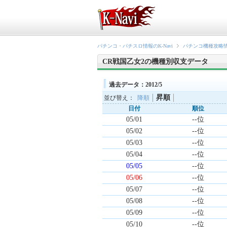
パチンコ・パチスロ情報のK-Navi
パチンコ機種攻略
CR戦国乙女2の機種別収支データ
過去データ：2012/5
昇順
並び替え：
降順
日付
順位
05/01
--位
05/02
--位
05/03
--位
05/04
--位
05/05
--位
05/06
--位
05/07
--位
05/08
--位
05/09
--位
05/10
--位