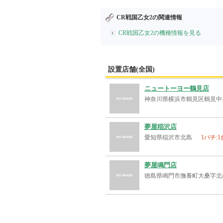
CR戦国乙女2の関連情報
CR戦国乙女2の機種情報を見る
設置店舗(全国)
ニュートーヨー鶴見店
神奈川県横浜市鶴見区鶴見中
夢屋稲沢店
愛知県稲沢市北島
1パチ:1
夢屋鳴門店
徳島県鳴門市撫養町大桑字北