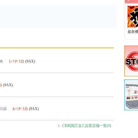
最新
央
1パチ:1台
(9AX)
台
(9AX)
の浜
4パチ:1台
(9AX)
CR戦国乙女2 設置店舗一覧(9)