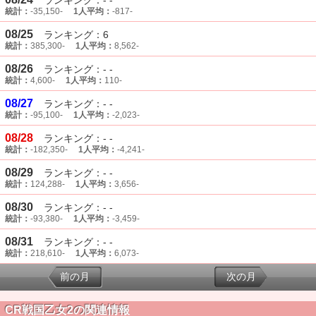
ランキング：- -
統計：
-35,150-
1人平均：
-817-
08/25
ランキング：6
統計：
385,300-
1人平均：
8,562-
08/26
ランキング：- -
統計：
4,600-
1人平均：
110-
08/27
ランキング：- -
統計：
-95,100-
1人平均：
-2,023-
08/28
ランキング：- -
統計：
-182,350-
1人平均：
-4,241-
08/29
ランキング：- -
統計：
124,288-
1人平均：
3,656-
08/30
ランキング：- -
統計：
-93,380-
1人平均：
-3,459-
08/31
ランキング：- -
統計：
218,610-
1人平均：
6,073-
前の月
次の月
CR戦国乙女2の関連情報