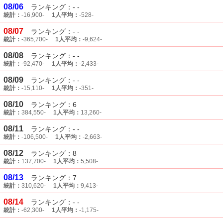
08/06
ランキング：- -
統計：
-16,900-
1人平均：
-528-
08/07
ランキング：- -
統計：
-365,700-
1人平均：
-9,624-
08/08
ランキング：- -
統計：
-92,470-
1人平均：
-2,433-
08/09
ランキング：- -
統計：
-15,110-
1人平均：
-351-
08/10
ランキング：6
統計：
384,550-
1人平均：
13,260-
08/11
ランキング：- -
統計：
-106,500-
1人平均：
-2,663-
08/12
ランキング：8
統計：
137,700-
1人平均：
5,508-
08/13
ランキング：7
統計：
310,620-
1人平均：
9,413-
08/14
ランキング：- -
統計：
-62,300-
1人平均：
-1,175-