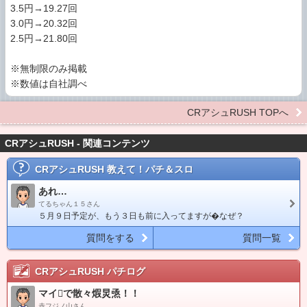
3.5円→19.27回
3.0円→20.32回
2.5円→21.80回
※無制限のみ掲載
※数値は自社調べ
CRアシュRUSH TOPへ
CRアシュRUSH - 関連コンテンツ
CRアシュRUSH
教えて！パチ＆スロ
あれ…
てるちゃん１５さん
５月９日予定が、もう３日も前に入ってますが�なぜ？
質問をする
質問一覧
CRアシュRUSH
パチログ
マイで散々煆炅焏！！
赤フジノ山さん