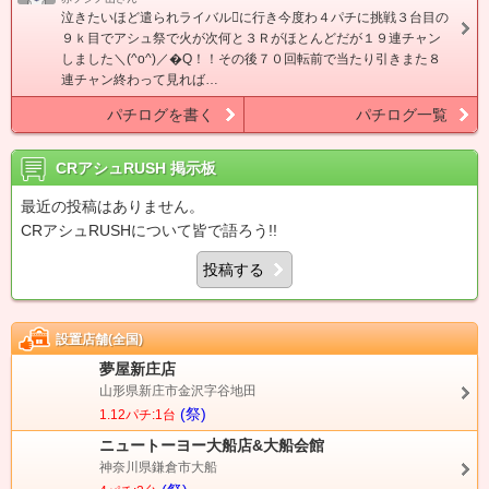
泣きたいほど遣られライバルに行き今度わ４パチに挑戦３台目の
９ｋ目でアシュ祭で火が次何と３Ｒがほとんどだが１９連チャン
しました＼(^o^)／�Q！！その後７０回転前で当たり引きまた８
連チャン終わって見れば…
パチログを書く
パチログ一覧
CRアシュRUSH
掲示板
最近の投稿はありません。
CRアシュRUSHについて皆で語ろう!!
投稿する
設置店舗(全国)
夢屋新庄店
山形県新庄市金沢字谷地田
(祭)
1.12パチ:1台
ニュートーヨー大船店&大船会館
神奈川県鎌倉市大船