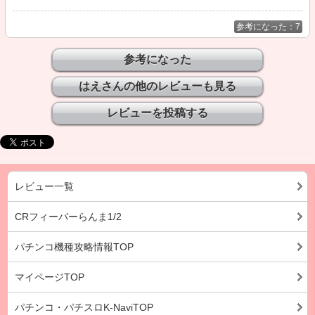
参考になった：7
はえさんの他のレビューも見る
レビュー一覧
CRフィーバーらんま1/2
パチンコ機種攻略情報TOP
マイページTOP
パチンコ・パチスロK-NaviTOP