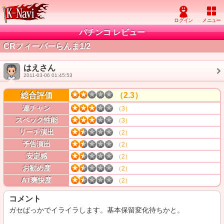
パチンコ レビュー
CRフィーバーらんま1/2
はえさん
2011-03-06 01:45:53
総合評価
（2.3）
連チャン
（3）
スペック性能
（3）
リーチ演出
（2）
予告演出
（2）
安定感
（2）
お勧め度
（2）
AT爽快度
（2）
コメント
ガセばっかでイライラします。基本保留変化待ちかと。