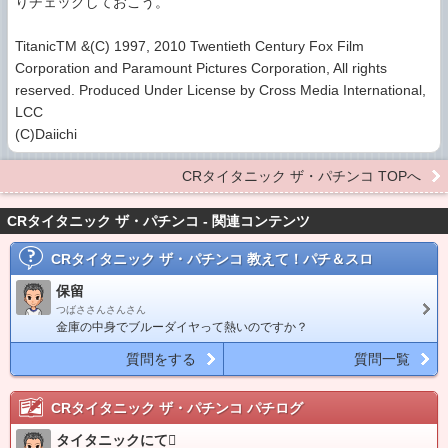
りチェックしておこう。
TitanicTM &(C) 1997, 2010 Twentieth Century Fox Film
Corporation and Paramount Pictures Corporation, All rights
reserved. Produced Under License by Cross Media International,
LCC
(C)Daiichi
CRタイタニック ザ・パチンコ TOPへ
CRタイタニック ザ・パチンコ - 関連コンテンツ
CRタイタニック ザ・パチンコ
教えて！パチ＆スロ
保留
つばささんさんさん
金庫の中身でブルーダイヤって熱いのですか？
質問をする
質問一覧
CRタイタニック ザ・パチンコ
パチログ
タイタニックにて