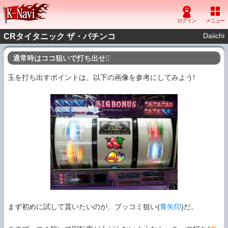
Daiichi
CRタイタニック ザ・パチンコ
通常時はココ狙いで打ち出せ
玉を打ち出すポイントは、以下の画像を参考にしてみよう!
まず初めに試して貰いたいのが、ブッコミ狙い(
青矢印
)だ。