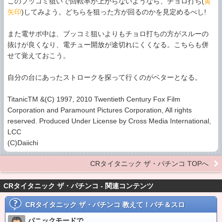
このブッコミ狙いで回転率が上がらないようなら、チョロ打ち(
黄
矢印
)してみよう。どちらを狙った方が回るのかを見定めるべし!
また電サポ中は、ブッコミ狙いよりもチョロ打ちの方がスルーの
抜けが良くなり、電チュー開放が途切れにくくなる。こちらも併
せて覚えておこう。
自分の台にあったストロークを探って行くのがベターとなる。
TitanicTM &(C) 1997, 2010 Twentieth Century Fox Film
Corporation and Paramount Pictures Corporation, All rights
reserved. Produced Under License by Cross Media International,
LCC
(C)Daiichi
CRタイタニック ザ・パチンコ TOPへ
CRタイタニック ザ・パチンコ - 関連コンテンツ
CRタイタニック ザ・パチンコ
教えて！パチ＆スロ
パニックモードで…