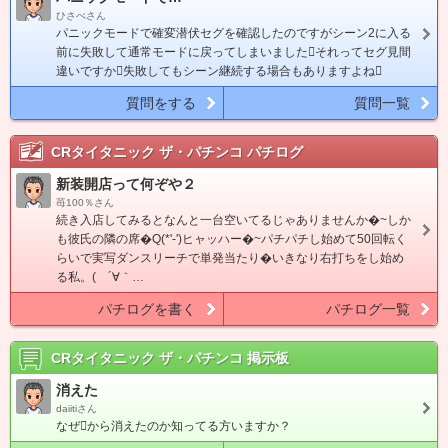
ひさべさん
パニックモードで確変潜伏セグを確認したのですがシーン2に入る
前に失敗して通常モードに戻ってしまいましたそれってセグ見間
違いですか失敗してもシーン継続する場合もありますよね
質問をする
質問一覧
CRタイタニック ザ・パチンコ
パチログ
新装開店って何ぞや２
苺100％さん
続き入店してみるとなんと一台空いてるじゃありませんか�~しか
も彼氏の隣の席�Q(*'-')ヒャッハー�~パチパチし始めて50回転く
らいで実写ダンスリーチで単発当たり�いきなり右打ちをし始め
る私。( ´∀｀…
パチログを書く
パチログ一覧
CRタイタニック ザ・パチンコ
掲示板
消えた
daiitiさん
なぜから消えたのか知ってる方いますか？