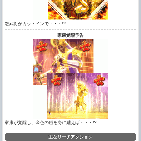
敵武将がカットインで・・・!?
家康覚醒予告
家康が覚醒し、金色の鎧を身に纏えば・・・!?
主なリーチアクション