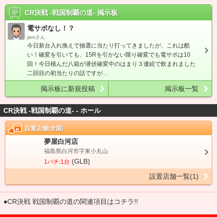
CR決戦 -戦国制覇の道-
掲示板
電サポなし！？
jaroさん
今日新台入れ換えで抽選に当たり打ってきましたが、これは酷
い！確変を引いても、15Rを引かない限り確変でも電サポは10
回！今日積んだ八箱が潜伏確変中のはまり３連続で飲まれました
二回目の初当たりの話ですが…
掲示板に新規投稿
掲示板一覧
CR決戦 -戦国制覇の道- - ホール
設置店舗(全国)
夢屋白河店
福島県白河市字東小丸山
(GLB)
1パチ:1台
設置店舗一覧(1)
●CR決戦 戦国制覇の道の関連項目はコチラ!!