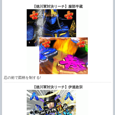
【徳川軍対決リーチ】服部半蔵
忍の術で図柄を制する!
【徳川軍対決リーチ】伊達政宗