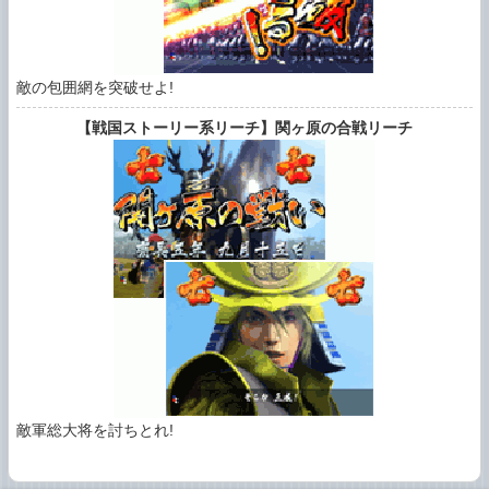
敵の包囲網を突破せよ!
【戦国ストーリー系リーチ】関ヶ原の合戦リーチ
敵軍総大将を討ちとれ!