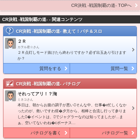
CR決戦 -戦国制覇の道- TOPへ
CR決戦 -戦国制覇の道- - 関連コンテンツ
CR決戦 -戦国制覇の道-
教えて！パチ＆スロ
２Ｒ
カヲル君☆さん
２Ｒ点灯しモード抜けたら終わりですか？必ず出玉あり引けます
か？
質問をする
質問一覧
CR決戦 -戦国制覇の道-
パチログ
それってアリ！？渹
ミネコさん
本日は、朝からお腹の調子が悪いそんな中、仕事�x忙しくなか
ったのが、救いですわ煜�夕方から、相棒と合流し行って参りま
した�イベントは、でジャグラーなのは知ってましたが…ま
ぁ、空いてないわね�cボーナス…
パチログを書く
パチログ一覧