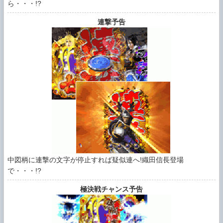
ら・・・!?
連撃予告
中図柄に連撃の文字が停止すれば疑似連へ!織田信長登場
で・・・!?
極決戦チャンス予告