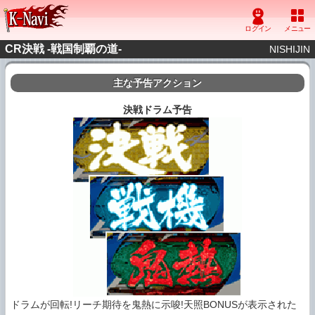
CR決戦 -戦国制覇の道-
NISHIJIN
主な予告アクション
決戦ドラム予告
ドラムが回転!リーチ期待を鬼熱に示唆!天照BONUSが表示された