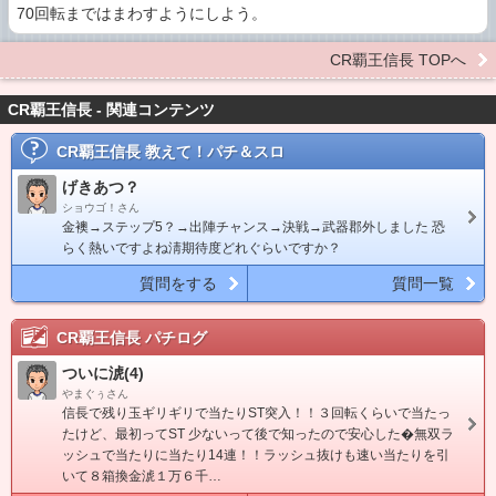
70回転まではまわすようにしよう。
CR覇王信長 TOPへ
CR覇王信長 - 関連コンテンツ
CR覇王信長
教えて！パチ＆スロ
げきあつ？
ショウゴ！さん
金襖→ステップ5？→出陣チャンス→決戦→武器郡外しました 恐
らく熱いですよね淸期待度どれぐらいですか？
質問をする
質問一覧
CR覇王信長
パチログ
ついに淲(4)
やまぐぅさん
信長で残り玉ギリギリで当たりST突入！！３回転くらいで当たっ
たけど、最初ってST 少ないって後で知ったので安心した�無双ラ
ッシュで当たりに当たり14連！！ラッシュ抜けも速い当たりを引
いて８箱換金淲１万６千…