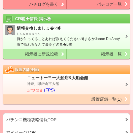
パチログを書く
パチログ一覧
CR覇王信長
掲示板
情報交換しましょ�~溿
しんＣＨＡＮさん
何か知ってることあれば教えてください溿まさかJanne Da Arcが
曲で流れるなんて最高すぎる�b溿
掲示板に新規投稿
掲示板一覧
設置店舗(全国)
ニュートーヨー大船店&大船会館
神奈川県鎌倉市大船
(FPS)
1パチ:2台
設置店舗一覧(1)
パチンコ機種攻略情報TOP
マイページTOP