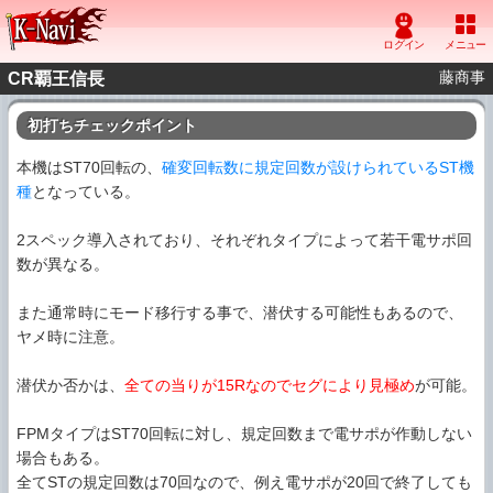
藤商事
CR覇王信長
初打ちチェックポイント
本機はST70回転の、
確変回転数に規定回数が設けられているST機
種
となっている。
2スペック導入されており、それぞれタイプによって若干電サポ回
数が異なる。
また通常時にモード移行する事で、潜伏する可能性もあるので、
ヤメ時に注意。
潜伏か否かは、
全ての当りが15Rなのでセグにより見極め
が可能。
FPMタイプはST70回転に対し、規定回数まで電サポが作動しない
場合もある。
全てSTの規定回数は70回なので、例え電サポが20回で終了しても