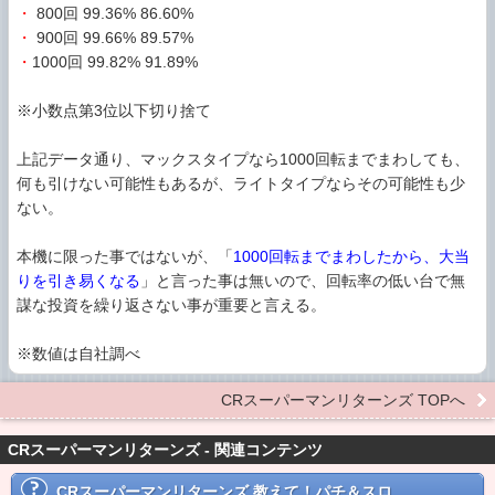
・
800回 99.36% 86.60%
・
900回 99.66% 89.57%
・
1000回 99.82% 91.89%
※小数点第3位以下切り捨て
上記データ通り、マックスタイプなら1000回転までまわしても、
何も引けない可能性もあるが、ライトタイプならその可能性も少
ない。
本機に限った事ではないが、「
1000回転までまわしたから、大当
りを引き易くなる
」と言った事は無いので、回転率の低い台で無
謀な投資を繰り返さない事が重要と言える。
※数値は自社調べ
CRスーパーマンリターンズ TOPへ
CRスーパーマンリターンズ - 関連コンテンツ
CRスーパーマンリターンズ
教えて！パチ＆スロ