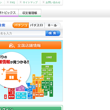
ン
FAQ
サイトマップ
お問い合わせ