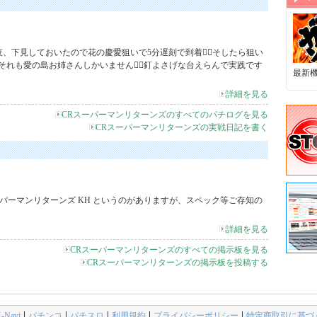
夜、下見しておいたので花の慶愛狙いで5分遅刻で到着そしたら狙い
それも愛の島お姉さんしかいません釘よさげな台えらんで実践です
最新
詳細を見る
CRスーパーマンリターンズのすべてのパチログを見る
CRスーパーマンリターンズの実戦日記を書く
ーパーマンリターンズ KH というのがありますが、スペック等ご存知の
詳細を見る
CRスーパーマンリターンズのすべての掲示板を見る
CRスーパーマンリターンズの掲示板を投稿する
avi
パチンコ
パチスロ
利用規約
プライバシーポリシー
特定商取引に基づ