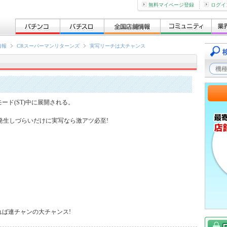
無料マイページ登録
ログイ
情報
CRスーパーマンリターンズ
実写リーチは大チャンス
ド(ST)中に展開される。
発生しづらいだけに実写なら激アツ必至!
ば連チャンの大チャンス!