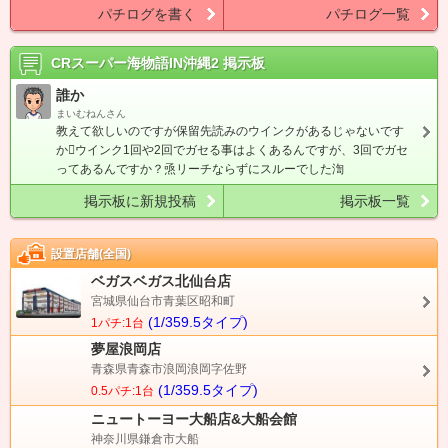
パチログを書く
パチログ一覧
CRスーパー海物語IN沖縄2
掲示板
誰か
まいむねんさん
教えて欲しいのですが保留先読みのウインクがあるじゃないです
かウインク1回や2回でガセる事はよくあるんですが、3回でガセ
ってあるんですか？焏リーチならずにスルーでした渹
掲示板に新規投稿
掲示板一覧
設置店舗(全国)
ベガスベガス北仙台店
宮城県仙台市青葉区昭和町
(1/359.5タイプ)
1パチ:1台
夢屋浪岡店
青森県青森市浪岡浪岡字佐野
(1/359.5タイプ)
0.5パチ:1台
ニュートーヨー大船店&大船会館
神奈川県鎌倉市大船