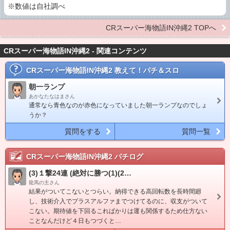
※数値は自社調べ
CRスーパー海物語IN沖縄2 TOPへ
CRスーパー海物語IN沖縄2 - 関連コンテンツ
CRスーパー海物語IN沖縄2
教えて！パチ＆スロ
朝一ランプ
あかなたなはまさん
通常なら青色なのが赤色になっていました朝一ランプなのでしょ
うか？
質問をする
質問一覧
CRスーパー海物語IN沖縄2
パチログ
(3)１撃24連 (絶対に勝つ(1)(2…
龍馬の主さん
結果がついてこないとつらい。納得できる高回転数を長時間廻
し、技術介入でプラスアルファまでつけてるのに、収支がついて
こない。期待値を下回るこればかりは運も関係するため仕方ない
ことなんだけど４日もつづくと…