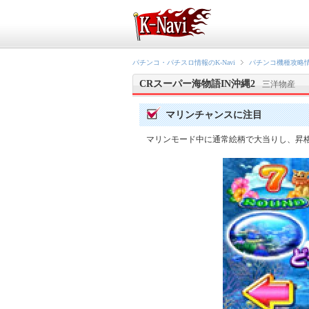
パチンコ・パチスロ情報のK-Navi
パチンコ機種攻略
CRスーパー海物語IN沖縄2
三洋物産
マリンチャンスに注目
マリンモード中に通常絵柄で大当りし、昇