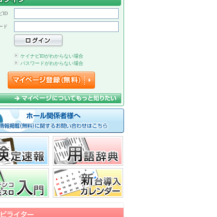
ID
ード
ケイナビIDがわからない場合
パスワードがわからない場合