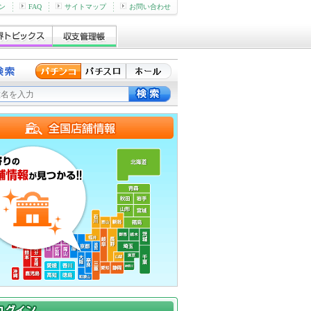
ン
FAQ
サイトマップ
お問い合わせ