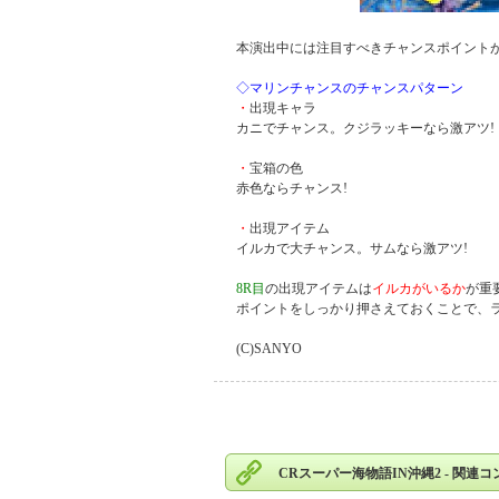
本演出中には注目すべきチャンスポイント
◇マリンチャンスのチャンスパターン
・
出現キャラ
カニでチャンス。クジラッキーなら激アツ!
・
宝箱の色
赤色ならチャンス!
・
出現アイテム
イルカで大チャンス。サムなら激アツ!
8R目
の出現アイテムは
イルカがいるか
が重
ポイントをしっかり押さえておくことで、
(C)SANYO
CRスーパー海物語IN沖縄2 - 関連