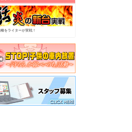
機種をライターが実戦！