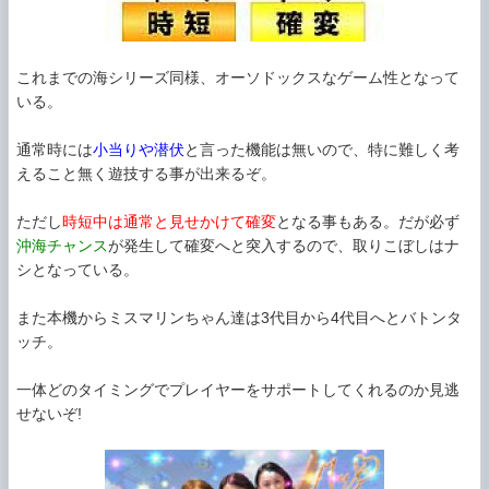
これまでの海シリーズ同様、オーソドックスなゲーム性となって
いる。
通常時には
小当りや潜伏
と言った機能は無いので、特に難しく考
えること無く遊技する事が出来るぞ。
ただし
時短中は通常と見せかけて確変
となる事もある。だが必ず
沖海チャンス
が発生して確変へと突入するので、取りこぼしはナ
シとなっている。
また本機からミスマリンちゃん達は3代目から4代目へとバトンタ
ッチ。
一体どのタイミングでプレイヤーをサポートしてくれるのか見逃
せないぞ!