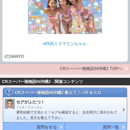
-4代目ミスマリンちゃん-
(C)SANYO
CRスーパー海物語IN沖縄2 TOPへ
CRスーパー海物語IN沖縄2 - 関連コンテンツ
CRスーパー海物語IN沖縄2
教えて！パチ＆スロ
セグがふたつ！
ＹＵＫＩＣＨＩさん
通常絵柄で大当たり！セグを確認すると、左右両方に表示されて
ました。見方を教えて下さい。
質問をする
質問一覧