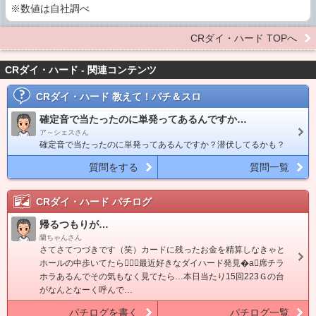
※数値は自社調べ
CRダイ・ハード TOPへ
CRダイ・ハード - 関連コンテンツ
CRダイ・ハード
教えて！パチ＆スロ
確定音で当たったのに単発ってあるんですか…
ア～シェスさん
確定音で当たったのに単発ってあるんですか？潜伏してるかも？
質問をする
質問一覧
CRダイ・ハード
パチログ
帰るつもりが…
蘭ちゃんさん
さてさてつづきです（笑）カードに残ったお金を精算しなきゃと
ホールの中歩いてたら最近好きなダイハード発見�a席チラ
ホラあるんでその気もなく見てたら…本日当たり15回223Ｇの台
がなんとなーく呼んで…
パチログを書く
パチログ一覧