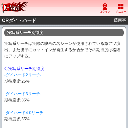
藤商事
CRダイ・ハード
実写系リーチ期待度
実写系リーチは実際の映画の名シーンが使用されている激アツ演
出。また後半にカットインが発生するか否かでその期待度は格段
にアップする。
◇実写系リーチ期待度
-ダイハード2リーチ-
期待度 約25%
-ダイハード3リーチ-
期待度 約35%
-ダイハード4.0リーチ-
期待度 約55%