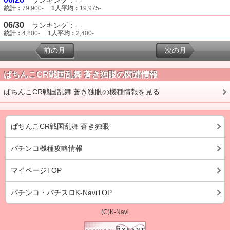
ランキング：- -
統計：
79,900-
1人平均：
19,975-
06/30
ランキング：- -
統計：
4,800-
1人平均：
2,400-
前の月
次の月
ぱちんこCR戦国乱舞 蒼き独眼の関連情報
ぱちんこCR戦国乱舞 蒼き独眼の機種情報を見る
ぱちんこCR戦国乱舞 蒼き独眼
パチンコ機種攻略情報
マイページTOP
パチンコ・パチスロK-NaviTOP
(C)K-Navi