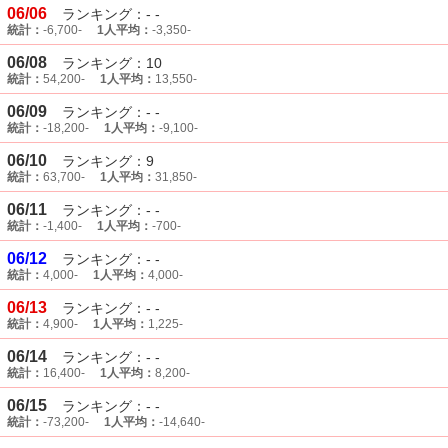
06/06
ランキング：- -
統計：
-6,700-
1人平均：
-3,350-
06/08
ランキング：10
統計：
54,200-
1人平均：
13,550-
06/09
ランキング：- -
統計：
-18,200-
1人平均：
-9,100-
06/10
ランキング：9
統計：
63,700-
1人平均：
31,850-
06/11
ランキング：- -
統計：
-1,400-
1人平均：
-700-
06/12
ランキング：- -
統計：
4,000-
1人平均：
4,000-
06/13
ランキング：- -
統計：
4,900-
1人平均：
1,225-
06/14
ランキング：- -
統計：
16,400-
1人平均：
8,200-
06/15
ランキング：- -
統計：
-73,200-
1人平均：
-14,640-