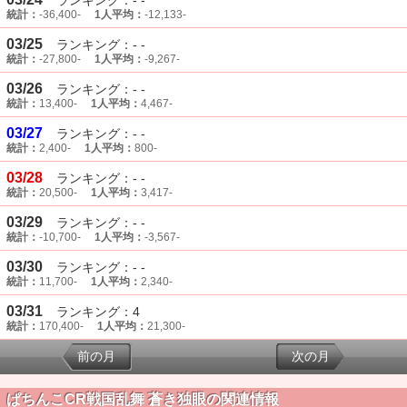
ランキング：- -
統計：
-36,400-
1人平均：
-12,133-
03/25
ランキング：- -
統計：
-27,800-
1人平均：
-9,267-
03/26
ランキング：- -
統計：
13,400-
1人平均：
4,467-
03/27
ランキング：- -
統計：
2,400-
1人平均：
800-
03/28
ランキング：- -
統計：
20,500-
1人平均：
3,417-
03/29
ランキング：- -
統計：
-10,700-
1人平均：
-3,567-
03/30
ランキング：- -
統計：
11,700-
1人平均：
2,340-
03/31
ランキング：4
統計：
170,400-
1人平均：
21,300-
前の月
次の月
ぱちんこCR戦国乱舞 蒼き独眼の関連情報