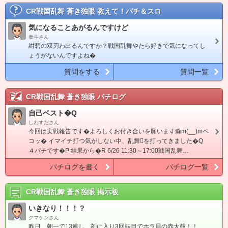
CR戦国乱舞 蒼き独眼
教えて！パチ＆スロ
気になることあがるんですけど
拳斗さん
紺碧の双刃わ出るんですか？戦国乱舞やたら好きで気になってし
ょうがないんですよね�
質問をする
質問一覧
CR戦国乱舞 蒼き独眼
パチログ
自己ベスト�Q
しわすださん
今回は実戦報告です�よろしくお付き合いを願います淼m(__)mペ
コッ� イマイチ打つ気がしない中、乱舞を打ってきました�Q
４パチです�P 結果から�R 6/26 11:30～17:00戦国乱舞…
パチログを書く
パチログ一覧
CR戦国乱舞 蒼き独眼
掲示板
いきなり！！！？
クマケンさん
昨日、朝一で13連し、刻に入り3回転目でホラ貝の赤太鼓！！…