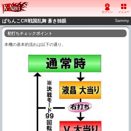
Sammy
ぱちんこCR戦国乱舞 蒼き独眼
初打ちチェックポイント
本機の基本的流れは以下の通り。