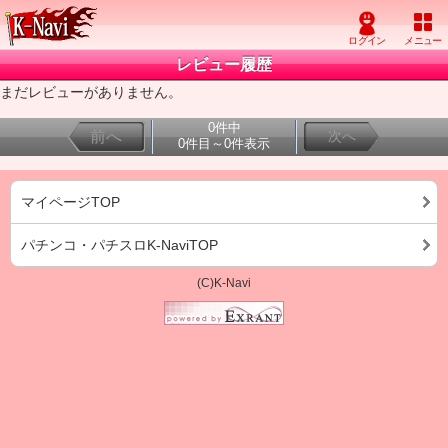
レビュー履歴
まだレビューがありません。
0件中
前へ
次へ
0件目～0件表示
マイページTOP
パチンコ・パチスロK-NaviTOP
(C)K-Navi