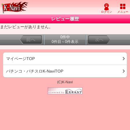
レビュー履歴
まだレビューがありません。
0件中
前へ
次へ
0件目～0件表示
マイページTOP
パチンコ・パチスロK-NaviTOP
(C)K-Navi