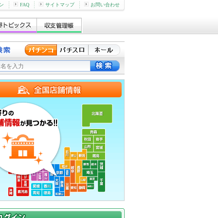
ン
FAQ
サイトマップ
お問い合わせ