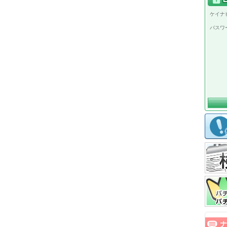
ケイナビ
パスワ