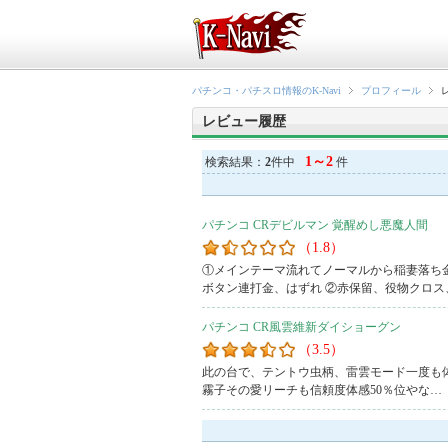
パチンコ・パチスロ情報のK-Navi
プロフィール
レビュー履歴
1～2
検索結果：
2
件中
件
パチンコ CRデビルマン 覚醒めし悪魔人間
（1.8）
①メインテーマ流れてノーマルから稲妻落ち
ボタン連打金、はずれ ②赤保留、役物クロ
パチンコ CR風雲維新ダイショーグン
（3.5）
此の台で、テントウ虫柄、雷雲モード一度も体験
霧子その愛リーチも信頼度体感50％位やな…