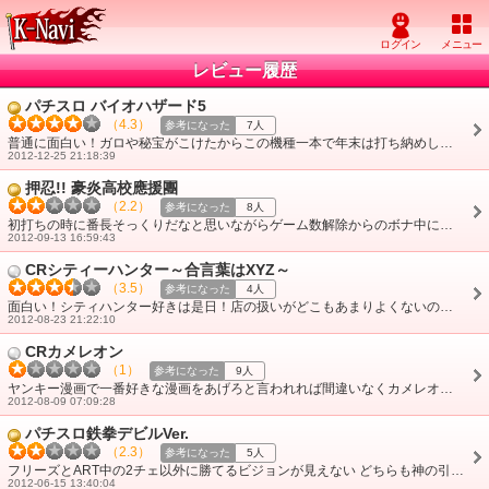
レビュー履歴
パチスロ バイオハザード5
（4.3）
参考になった
7人
普通に面白い！ガロや秘宝がこけたからこの機種一本で年末は打ち納めしたいです
2012-12-25 21:18:39
押忍!! 豪炎高校應援團
（2.2）
参考になった
8人
初打ちの時に番長そっくりだなと思いながらゲーム数解除からのボナ中に赤7揃えてドヤタバコしながら消化してたらただのボナ1G連で顔真っ赤になりました。どうやったらA・・・
2012-09-13 16:59:43
CRシティーハンター～合言葉はXYZ～
（3.5）
参考になった
4人
面白い！シティハンター好きは是日！店の扱いがどこもあまりよくないのが残念です。ガロとかタロウとかつまんないのがメイン機種で残念。
2012-08-23 21:22:10
CRカメレオン
（1）
参考になった
9人
ヤンキー漫画で一番好きな漫画をあげろと言われれば間違いなくカメレオンをあげる自分には苦痛な台でしかなかったです。
2012-08-09 07:09:28
パチスロ鉄拳デビルVer.
（2.3）
参考になった
5人
フリーズとART中の2チェ以外に勝てるビジョンが見えない どちらも神の引きを要求されるから自分には無理です
2012-06-15 13:40:04