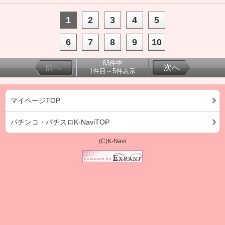
1
2
3
4
5
6
7
8
9
10
63件中
前へ
次へ
1件目～5件表示
マイページTOP
パチンコ・パチスロK-NaviTOP
(C)K-Navi