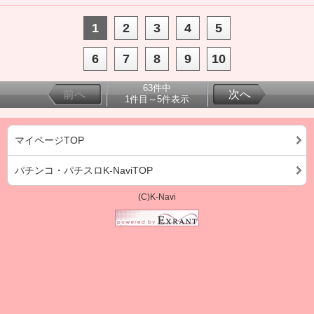
1
2
3
4
5
6
7
8
9
10
63件中
前へ
次へ
1件目～5件表示
マイページTOP
パチンコ・パチスロK-NaviTOP
(C)K-Navi