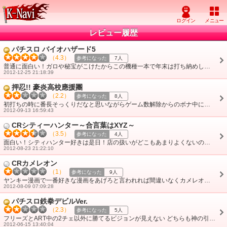
レビュー履歴
パチスロ バイオハザード5
（4.3）
参考になった
7人
普通に面白い！ガロや秘宝がこけたからこの機種一本で年末は打ち納めしたいです
2012-12-25 21:18:39
押忍!! 豪炎高校應援團
（2.2）
参考になった
8人
初打ちの時に番長そっくりだなと思いながらゲーム数解除からのボナ中に赤7揃えてドヤタバコしながら消化してたらただのボナ1G連で顔真っ赤になりました。どうやったらA・・・
2012-09-13 16:59:43
CRシティーハンター～合言葉はXYZ～
（3.5）
参考になった
4人
面白い！シティハンター好きは是日！店の扱いがどこもあまりよくないのが残念です。ガロとかタロウとかつまんないのがメイン機種で残念。
2012-08-23 21:22:10
CRカメレオン
（1）
参考になった
9人
ヤンキー漫画で一番好きな漫画をあげろと言われれば間違いなくカメレオンをあげる自分には苦痛な台でしかなかったです。
2012-08-09 07:09:28
パチスロ鉄拳デビルVer.
（2.3）
参考になった
5人
フリーズとART中の2チェ以外に勝てるビジョンが見えない どちらも神の引きを要求されるから自分には無理です
2012-06-15 13:40:04