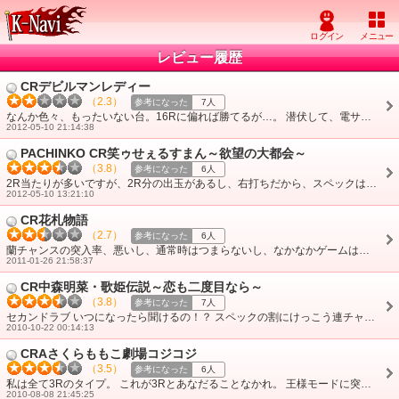
レビュー履歴
CRデビルマンレディー
（2.3）
参考になった
7人
なんか色々、もったいない台。16Rに偏れば勝てるが…。 潜伏して、電サポなしで、確変中の確率も辛い。 ようやくハンティングラッシュ突入して、4Rとか、転落と・・・
2012-05-10 21:14:38
PACHINKO CR笑ゥせぇるすまん～欲望の大都会～
（3.8）
参考になった
6人
2R当たりが多いですが、2R分の出玉があるし、右打ちだから、スペックは好き。 ただ確変中、40分の1なんで、さくっとせず、時間がないときは、打てないかな。 ・・・
2012-05-10 13:21:10
CR花札物語
（2.7）
参考になった
6人
蘭チャンスの突入率、悪いし、通常時はつまらないし、なかなかゲームは上乗せできない。 でも、心奪われるよ、これ。 ぜひ、蘭チャンス、味わってみてください。
2011-01-26 21:58:37
CR中森明菜・歌姫伝説～恋も二度目なら～
（3.8）
参考になった
7人
セカンドラブ いつになったら聞けるの！？ スペックの割にけっこう連チャン性ありで好きですが、「歌って～」のプチライブが時短中にしか見られないのが、寂しい�
2010-10-22 00:14:13
CRAさくらももこ劇場コジコジ
（3.5）
参考になった
6人
私は全て3Rのタイプ。 これが3Rとあなだることなかれ。 王様モードに突入すれば、ST抜けても時短で引き戻し、連チャン性能はいい� ただ 55分の1とはい・・・
2010-08-08 21:45:25