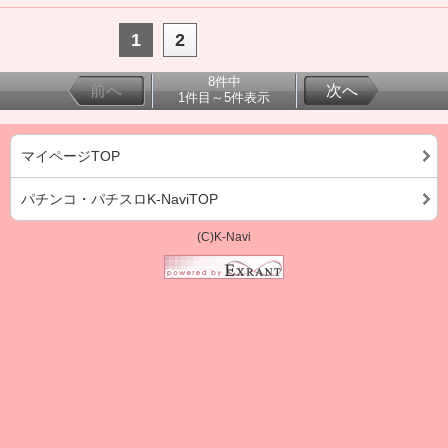
1
2
8件中
前へ
次へ
1件目～5件表示
マイページTOP
パチンコ・パチスロK-NaviTOP
(C)K-Navi