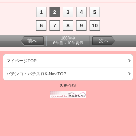
1
2
3
4
5
6
7
8
9
10
186件中
前へ
次へ
6件目～10件表示
マイページTOP
パチンコ・パチスロK-NaviTOP
(C)K-Navi