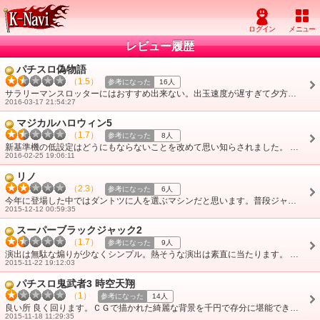
レビュー履歴
パチスロ偽物語
（1.5）
参考になった
16人
サラリーマンスロッターにはおすすめ出来ない。出玉速度が遅すぎて夕方からでは出せて２千枚が限度だと思います。しかもかなりのヒキを使わないと無理。そんなヒキがあるな・・・
2016-03-17 21:54:27
マジカルハロウィン5
（1.7）
参考になった
8人
新基準機の低設定はどうにもならないことを改めて思い知らされました。 演出等はマジハロ２を思い出して楽しかったのですが楽しいのは最初だけ。自分の打ってた低設定は・・・
2016-02-25 19:06:11
リノ
（2.3）
参考になった
6人
今年に登場した中ではダントツに人を選ぶマシンだと思います。普段ジャグラー打っている高齢者の方はまずシステムが理解できない。しかもリーチ目で察知するのが基本なので・・・
2015-12-12 00:59:35
スーパーブラックジャック2
（1.7）
参考になった
9人
演出は無駄な煽りが少なくシンプル。熱そうな演出は素直に当たります。 しかし当たる演出とガセ演出の差が激しく、レバーからリール回転までの反応の重さがより一層当た・・・
2015-11-22 19:12:03
パチスロ鬼武者3 時空天翔
（1）
参考になった
14人
良い所 良く回ります。ＣＧで描かれた綺麗な背景を千円で存分に堪能できます。 悪い所 書ききれなくなるので止めときます。
2015-11-18 11:29:35