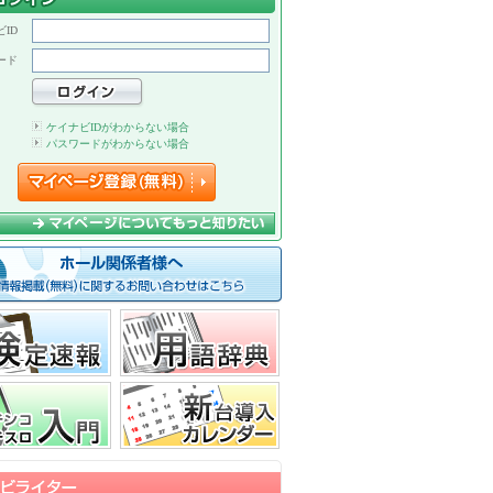
ID
ード
ケイナビIDがわからない場合
パスワードがわからない場合