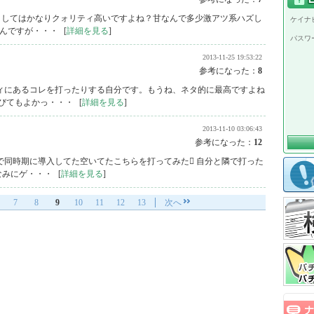
としてはかなりクォリティ高いですよね？甘なんで多少激アツ系ハズし
ケイナビ
なんですが・・・
[
詳細を見る
]
パスワ
2013-11-25 19:53:22
参考になった：
8
ィにあるコレを打ったりする自分です。もうね、ネタ的に最高ですよね
浴びてもよかっ・・・
[
詳細を見る
]
2013-11-10 03:06:43
参考になった：
12
で同時期に導入してた空いてたこちらを打ってみた 自分と隣で打った
なみにゲ・・・
[
詳細を見る
]
7
8
9
10
11
12
13
次へ