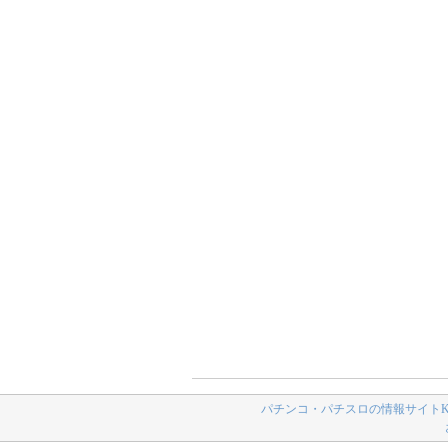
パチンコ・パチスロの情報サイトK-N