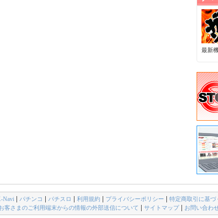
最新
avi
パチンコ
パチスロ
利用規約
プライバシーポリシー
特定商取引に基づ
お客さまのご利用端末からの情報の外部送信について
サイトマップ
お問い合わ