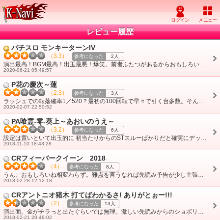
レビュー履歴
パチスロ モンキーターンIV
（3.3）
参考になった
2人
演出最高！BGM最高！出玉最悪！爆笑。前者ふたつがあるからおもしろいからうってしまう笑。深追いは厳禁で笑。
2020-06-21 05:49:57
P花の慶次～蓮
（2.3）
参考になった
3人
ラッシュでの転落確率1／520？最初の100回転で早々で引く台多数。そんなに簡単か？ていうぐらい引く。自分も3連してサクッとおわり。以降も同様だった。イメージと・・・
2020-02-07 22:50:52
PA喰霊-零-葵上～あおいのうえ～
（3.2）
参考になった
6人
設定は置いといて出玉的に 初当たりからのSTスルーばかりだと確実にデッドになる台です、笑 STからの更に電サポ振り分け50パーのラッシュ入れて連チャンさせて・・・
2018-11-10 18:43:28
CRフィーバークイーン 2018
（4）
参考になった
8人
うん、おもしろいね相変わらず。難点を言うなれば先読み予告が少し主張激しくなったかな。 保留や先読みは本当にたまーにのアクセント程度でいいのに(この台に限っては・・・
2018-02-28 12:12:18
CRアントニオ猪木 打てばわかるさ! ありがとぉー!!!
（2）
参考になった
13人
演出面。金がチラっと出たぐらいでは無理。激しい先読みからのショボリーチのオンパレード。 挙げ句のはてには闘魂赤保留で役物落下からのvsリーチの煽りきて発展せず・・・
2018-02-21 20:48:02