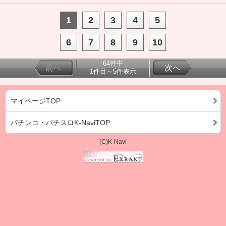
1
2
3
4
5
6
7
8
9
10
64件中
前へ
次へ
1件目～5件表示
マイページTOP
パチンコ・パチスロK-NaviTOP
(C)K-Navi