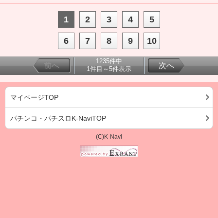
1
2
3
4
5
6
7
8
9
10
1235件中
前へ
次へ
1件目～5件表示
マイページTOP
パチンコ・パチスロK-NaviTOP
(C)K-Navi